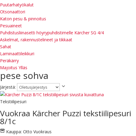
Puutarhatyökalut
Otsonaattori
Katon pesu & pinnoitus
Pesuaineet
Puhdistusliinasetti höyrypuhdistimelle Kärcher SG 4/4
Askelmat, rakennustelineet ja tikkaat
Sahat
Laminaattileikkuri
Peräkärry
Majoitus Ylläs
pese sohva
Järjestä:
Tekstiilipesuri
Vuokraa Kärcher Puzzi tekstiilipesuri
8/1c
Kauppa:
Otto Vuokraus