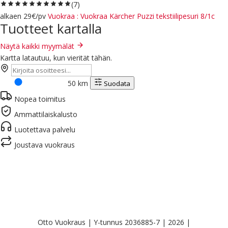
(7)
alkaen
29€
/pv
Vuokraa
: Vuokraa Kärcher Puzzi tekstiilipesuri 8/1c
Tuotteet kartalla
Näytä kaikki myymälät
Kartta latautuu, kun vierität tähän.
50 km
Suodata
Nopea toimitus
Ammattilaiskalusto
Luotettava palvelu
Joustava vuokraus
Otto Vuokraus | Y-tunnus 2036885-7 | 2026 |