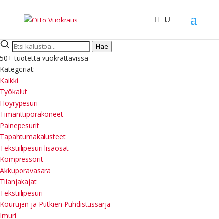
Hae
50+ tuotetta vuokrattavissa
Kategoriat:
Kaikki
Työkalut
Höyrypesuri
Timanttiporakoneet
Painepesurit
Tapahtumakalusteet
Tekstiilipesuri lisäosat
Kompressorit
Akkuporavasara
Tilanjakajat
Tekstiilipesuri
Kourujen ja Putkien Puhdistussarja
Imuri