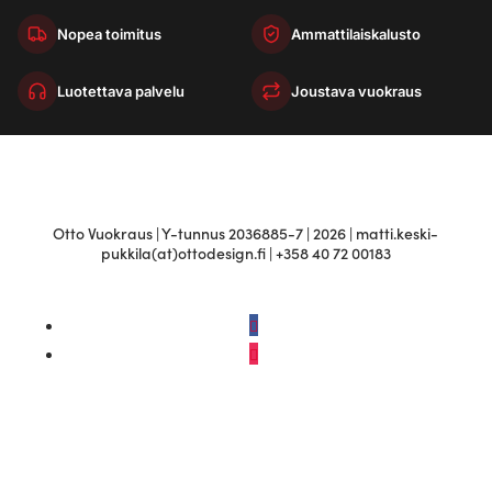
Nopea toimitus
Ammattilaiskalusto
Luotettava palvelu
Joustava vuokraus
Otto Vuokraus | Y-tunnus 2036885-7 | 2026 | matti.keski-
pukkila(at)ottodesign.fi | +358 40 72 00183