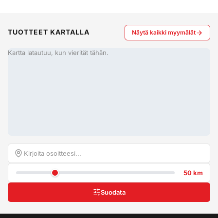
TUOTTEET KARTALLA
Näytä kaikki myymälät
Kartta latautuu, kun vierität tähän.
50 km
Suodata