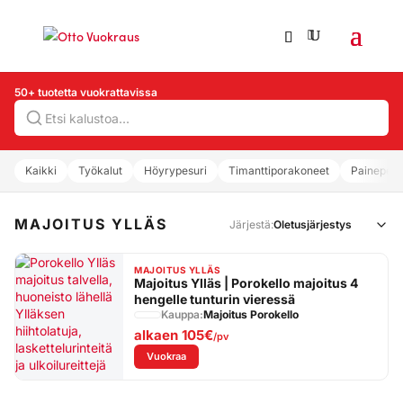
50+ tuotetta vuokrattavissa
Hae
Kaikki
Työkalut
Höyrypesuri
Timanttiporakoneet
Painepesu
MAJOITUS YLLÄS
Järjestä:
MAJOITUS YLLÄS
Majoitus Ylläs | Porokello majoitus 4
hengelle tunturin vieressä
Kauppa:
Majoitus Porokello
alkaen
105€
/pv
: Majoitus Ylläs | Porokello majoitus 4 hengel
Vuokraa