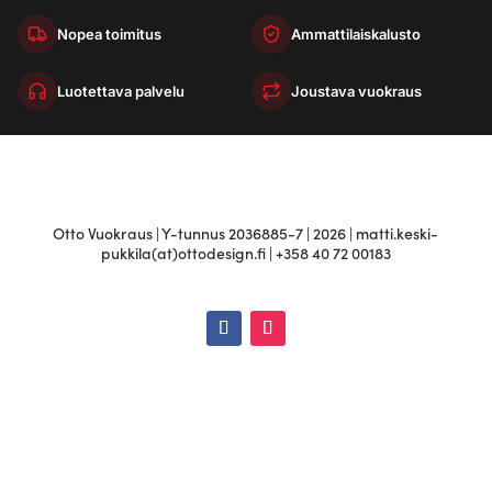
Nopea toimitus
Ammattilaiskalusto
Luotettava palvelu
Joustava vuokraus
Otto Vuokraus | Y-tunnus 2036885-7 | 2026 | matti.keski-
pukkila(at)ottodesign.fi | +358 40 72 00183