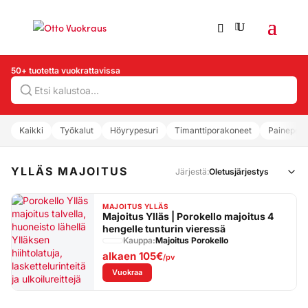
50+ tuotetta vuokrattavissa
Hae
Kaikki
Työkalut
Höyrypesuri
Timanttiporakoneet
Painepesu
YLLÄS MAJOITUS
Järjestä:
MAJOITUS YLLÄS
Majoitus Ylläs | Porokello majoitus 4
hengelle tunturin vieressä
Kauppa:
Majoitus Porokello
alkaen
105€
/pv
: Majoitus Ylläs | Porokello majoitus 4 hengel
Vuokraa