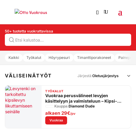
50+ tuotetta vuokrattavissa
Hae
Kaikki
Työkalut
Höyrypesuri
Timanttiporakoneet
Painepesu
VÄLISEINÄTYÖT
Järjestä:
TYÖKALUT
Vuokraa perusvälineet levyjen
käsittelyyn ja valmisteluun – Kipsi-
Start-paketti
Kauppa:
Diamond Dude
alkaen
29€
/pv
: Vuokraa perusvälineet levyjen käsittelyyn ja
Vuokraa