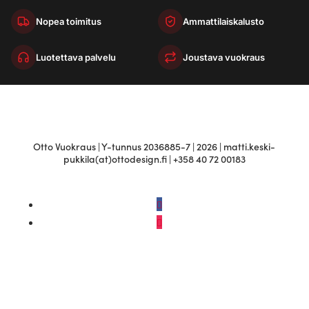
Nopea toimitus
Ammattilaiskalusto
Luotettava palvelu
Joustava vuokraus
Otto Vuokraus | Y-tunnus 2036885-7 | 2026 | matti.keski-
pukkila(at)ottodesign.fi | +358 40 72 00183