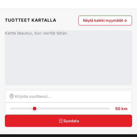
TUOTTEET KARTALLA
Näytä kaikki myymälät
Kartta latautuu, kun vierität tähän.
50 km
Suodata