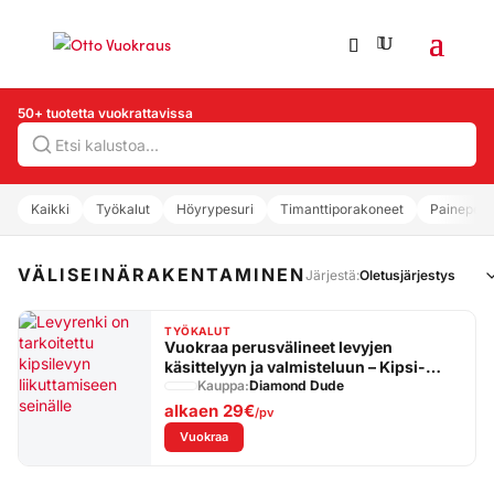
50+ tuotetta vuokrattavissa
Hae
Kaikki
Työkalut
Höyrypesuri
Timanttiporakoneet
Painepesu
VÄLISEINÄRAKENTAMINEN
Järjestä:
TYÖKALUT
Vuokraa perusvälineet levyjen
käsittelyyn ja valmisteluun – Kipsi-
Start-paketti
Kauppa:
Diamond Dude
alkaen
29€
/pv
: Vuokraa perusvälineet levyjen käsittelyyn ja
Vuokraa