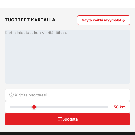
TUOTTEET KARTALLA
Näytä kaikki myymälät
Kartta latautuu, kun vierität tähän.
50 km
Suodata