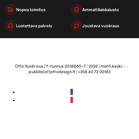
Nopea toimitus
Ammattilaiskalusto
Luotettava palvelu
Joustava vuokraus
Otto Vuokraus | Y-tunnus 2036885-7 | 2026 | matti.keski-
pukkila(at)ottodesign.fi | +358 40 72 00183