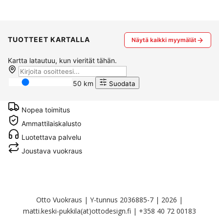
TUOTTEET KARTALLA
Näytä kaikki myymälät
Kartta latautuu, kun vierität tähän.
50 km
Suodata
Nopea toimitus
Ammattilaiskalusto
Luotettava palvelu
Joustava vuokraus
Otto Vuokraus | Y-tunnus 2036885-7 | 2026 |
matti.keski-pukkila(at)ottodesign.fi | +358 40 72 00183