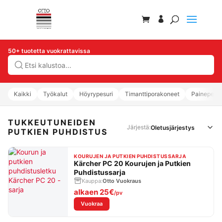
50+ tuotetta vuokrattavissa
Hae
Kaikki
Työkalut
Höyrypesuri
Timanttiporakoneet
Painepesur
TUKKEUTUNEIDEN
Järjestä:
PUTKIEN PUHDISTUS
KOURUJEN JA PUTKIEN PUHDISTUSSARJA
Kärcher PC 20 Kourujen ja Putkien
Puhdistussarja
Kauppa:
Otto Vuokraus
alkaen
25€
/pv
: Kärcher PC 20 Kourujen ja Putkien Puhdistu
Vuokraa