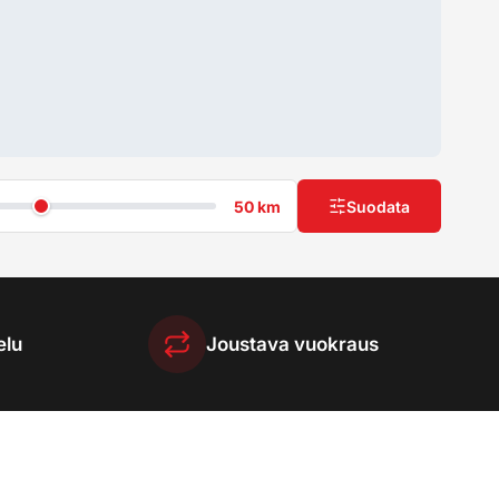
50 km
Suodata
elu
Joustava vuokraus