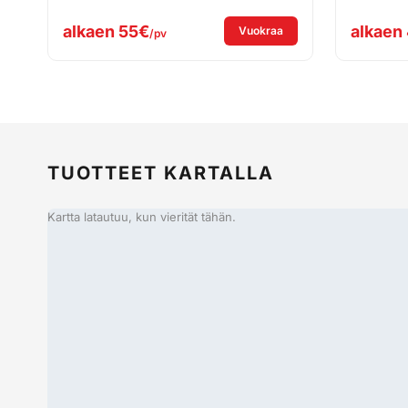
alkaen
55€
alkaen
: Vuokraa Hilti DCH 300
Vuokraa
/pv
TUOTTEET KARTALLA
Kartta latautuu, kun vierität tähän.