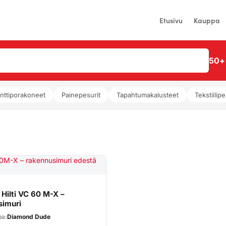
Etusivu
Kauppa
50+ 
nttiporakoneet
Painepesurit
Tapahtumakalusteet
Tekstiilipe
Hilti VC 60 M-X –
simuri
pa:
Diamond Dude