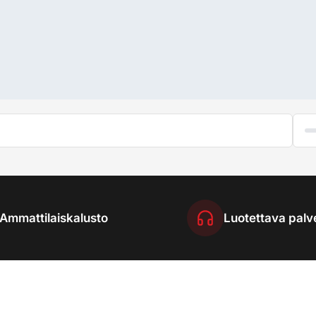
Ammattilaiskalusto
Luotettava palv