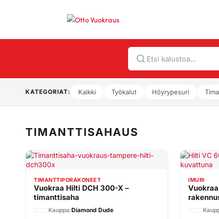
Hae
KATEGORIAT:
Kaikki
Työkalut
Höyrypesuri
Tima
TIMANTTISAHAUS
TIMANTTIPORAKONEET
IMURI
Vuokraa Hilti DCH 300-X –
Vuokraa 
timanttisaha
rakennu
Kauppa:
Diamond Dude
Kaup