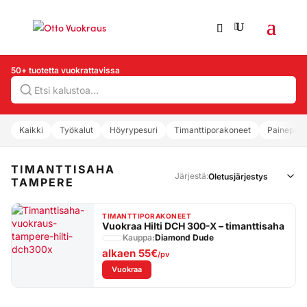
50+ tuotetta vuokrattavissa
Hae
Kaikki
Työkalut
Höyrypesuri
Timanttiporakoneet
Painepesu
TIMANTTISAHA
Järjestä:
TAMPERE
TIMANTTIPORAKONEET
Vuokraa Hilti DCH 300-X – timanttisaha
Kauppa:
Diamond Dude
alkaen
55€
/pv
: Vuokraa Hilti DCH 300-X – timanttisaha
Vuokraa