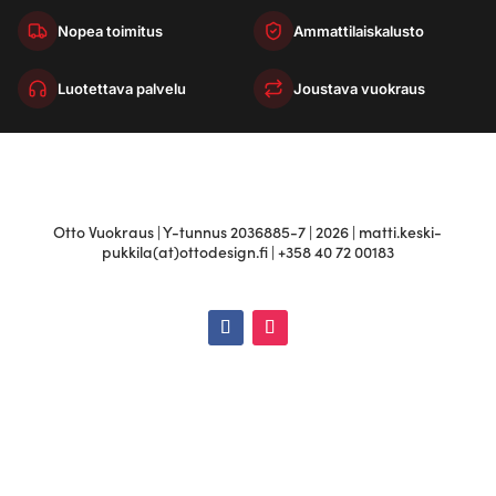
Nopea toimitus
Ammattilaiskalusto
Luotettava palvelu
Joustava vuokraus
Otto Vuokraus | Y-tunnus 2036885-7 | 2026 | matti.keski-
pukkila(at)ottodesign.fi | +358 40 72 00183