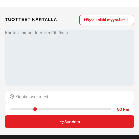
TUOTTEET KARTALLA
Näytä kaikki myymälät
Kartta latautuu, kun vierität tähän.
50 km
Suodata