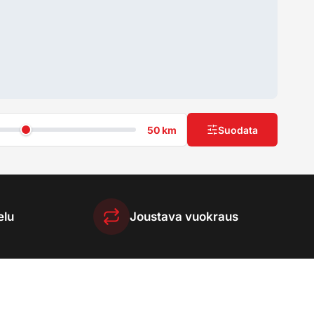
50 km
Suodata
elu
Joustava vuokraus