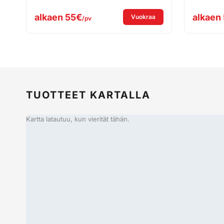
alkaen
55€
alkaen
: Vuokraa Hilti WMS 100 
Vuokraa
/pv
TUOTTEET KARTALLA
Kartta latautuu, kun vierität tähän.