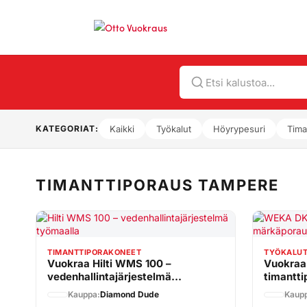
Hae
KATEGORIAT:
Kaikki
Työkalut
Höyrypesuri
Tima
TIMANTTIPORAUS TAMPERE
TIMANTTIPORAKONEET
TYÖKALU
Vuokraa Hilti WMS 100 –
Vuokraa
vedenhallintajärjestelmä
timantti
timanttitöihin
Kauppa:
Diamond Dude
Kaup