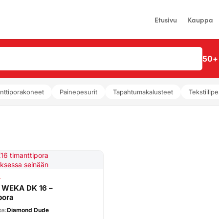
Etusivu
Kauppa
50+ 
nttiporakoneet
Painepesurit
Tapahtumakalusteet
Tekstiilipe
T
 WEKA DK 16 –
pora
pa:
Diamond Dude