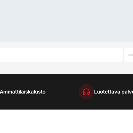
Ammattilaiskalusto
Luotettava palv