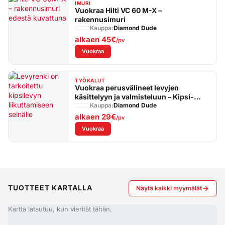
IMURI
Vuokraa Hilti VC 60 M-X –
rakennusimuri
Kauppa:
Diamond Dude
alkaen
45€
/pv
: Vuokraa Hilti VC 60 M-X – rakennusimuri
Vuokraa
TYÖKALUT
Vuokraa perusvälineet levyjen
käsittelyyn ja valmisteluun – Kipsi-
Start-paketti
Kauppa:
Diamond Dude
alkaen
29€
/pv
: Vuokraa perusvälineet levyjen käsittelyyn ja
Vuokraa
TUOTTEET KARTALLA
Näytä kaikki myymälät
Kartta latautuu, kun vierität tähän.