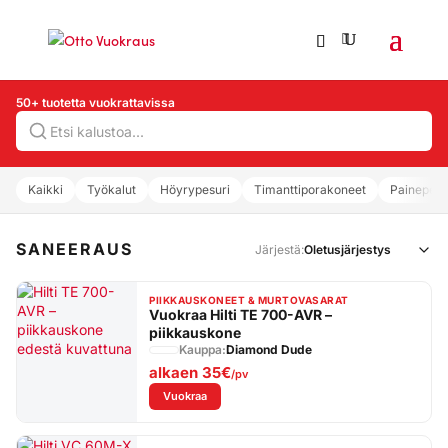
50+ tuotetta vuokrattavissa
Hae
Kaikki
Työkalut
Höyrypesuri
Timanttiporakoneet
Painepesu
SANEERAUS
Järjestä:
PIIKKAUSKONEET & MURTOVASARAT
Vuokraa Hilti TE 700-AVR –
piikkauskone
Kauppa:
Diamond Dude
alkaen
35€
/pv
: Vuokraa Hilti TE 700-AVR – piikkauskone
Vuokraa