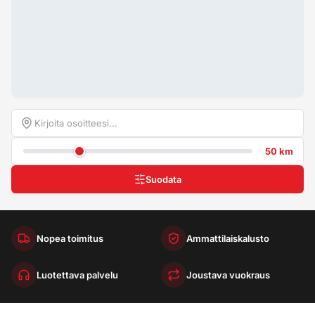
50 km
Suodata
Nopea toimitus
Ammattilaiskalusto
Luotettava palvelu
Joustava vuokraus