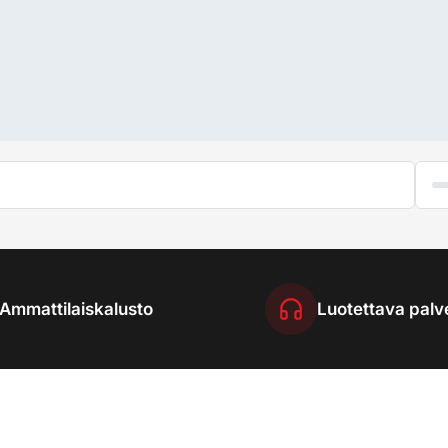
Ammattilaiskalusto
Luotettava palv