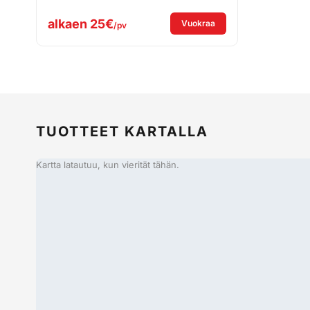
alkaen
25€
: Kärcher PC 20 Kouruje
Vuokraa
/pv
TUOTTEET KARTALLA
Kartta latautuu, kun vierität tähän.