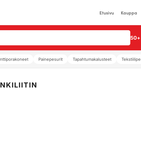
Etusivu
Kauppa
50+ 
nttiporakoneet
Painepesurit
Tapahtumakalusteet
Tekstiilipe
NKILIITIN