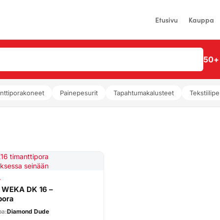
Etusivu
Kauppa
50+ 
nttiporakoneet
Painepesurit
Tapahtumakalusteet
Tekstiilipe
T
 WEKA DK 16 –
pora
pa:
Diamond Dude