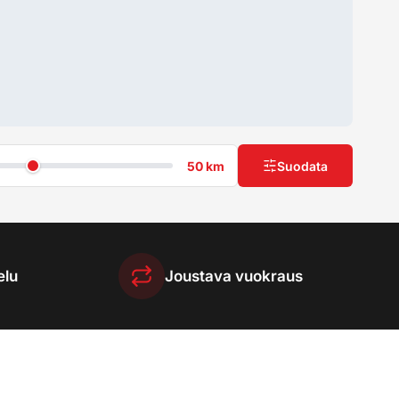
50 km
Suodata
elu
Joustava vuokraus