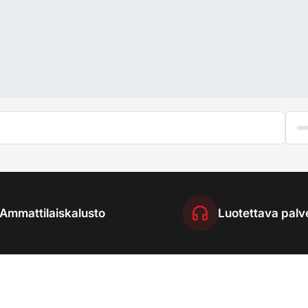
Ammattilaiskalusto
Luotettava palv