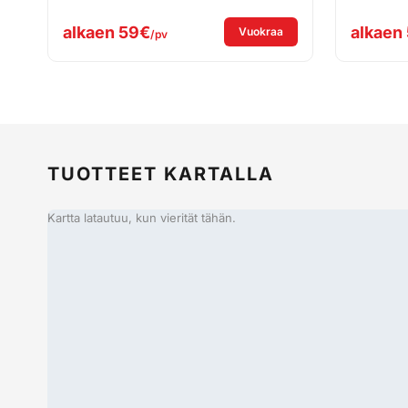
alkaen
59€
alkaen
: Vuokraa WEKA DK 15 –
Vuokraa
/pv
TUOTTEET KARTALLA
Kartta latautuu, kun vierität tähän.