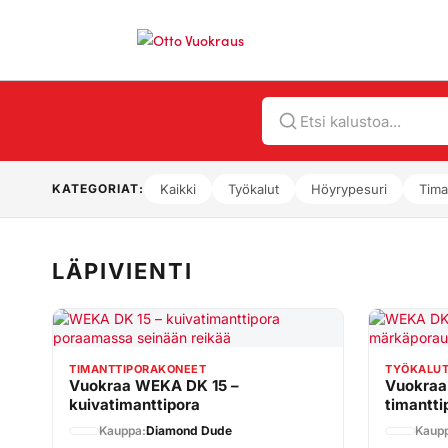
Hae
KATEGORIAT:
Kaikki
Työkalut
Höyrypesuri
Tima
LÄPIVIENTI
TIMANTTIPORAKONEET
TYÖKALU
Vuokraa WEKA DK 15 –
Vuokraa
kuivatimanttipora
timantti
Kauppa:
Diamond Dude
Kaup