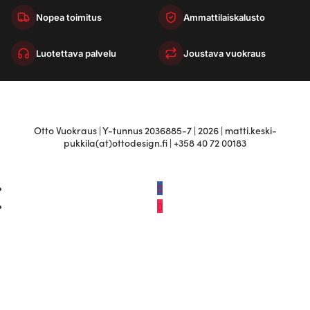
Nopea toimitus
Ammattilaiskalusto
Luotettava palvelu
Joustava vuokraus
Otto Vuokraus | Y-tunnus 2036885-7 | 2026 | matti.keski-
pukkila(at)ottodesign.fi | +358 40 72 00183