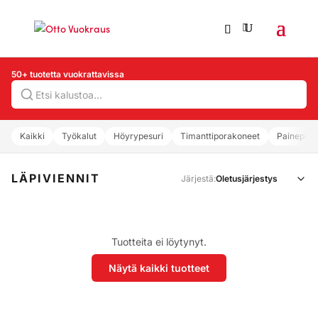
50+ tuotetta vuokrattavissa
Hae
Kaikki
Työkalut
Höyrypesuri
Timanttiporakoneet
Painepesu
LÄPIVIENNIT
Järjestä:
Tuotteita ei löytynyt.
Näytä kaikki tuotteet