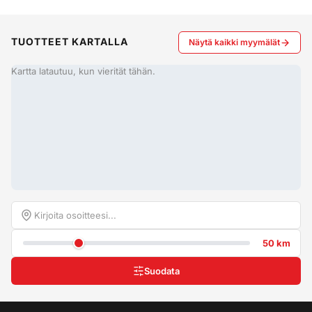
TUOTTEET KARTALLA
Näytä kaikki myymälät
Kartta latautuu, kun vierität tähän.
50 km
Suodata