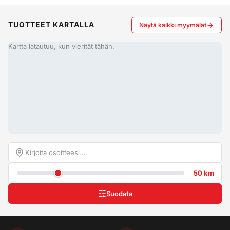
TUOTTEET KARTALLA
Näytä kaikki myymälät
Kartta latautuu, kun vierität tähän.
50 km
Suodata