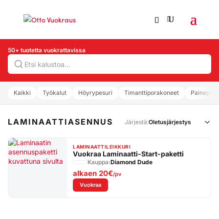
50+ tuotetta vuokrattavissa
Hae
Kaikki
Työkalut
Höyrypesuri
Timanttiporakoneet
Painepesu
LAMINAATTIASENNUS
Järjestä:
LAMINAATTILEIKKURI
Vuokraa Laminaatti-Start-paketti
Kauppa:
Diamond Dude
alkaen
20€
/pv
: Vuokraa Laminaatti-Start-paketti
Vuokraa