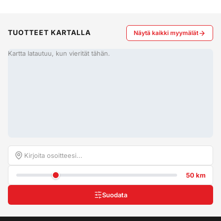
TUOTTEET KARTALLA
Näytä kaikki myymälät
Kartta latautuu, kun vierität tähän.
50 km
Suodata