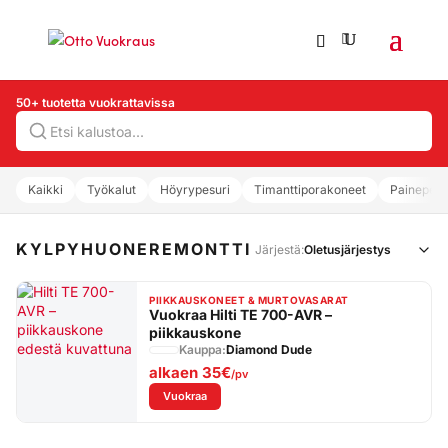
50+ tuotetta vuokrattavissa
Hae
Kaikki
Työkalut
Höyrypesuri
Timanttiporakoneet
Painepesu
KYLPYHUONEREMONTTI
Järjestä:
PIIKKAUSKONEET & MURTOVASARAT
Vuokraa Hilti TE 700-AVR –
piikkauskone
Kauppa:
Diamond Dude
alkaen
35€
/pv
: Vuokraa Hilti TE 700-AVR – piikkauskone
Vuokraa