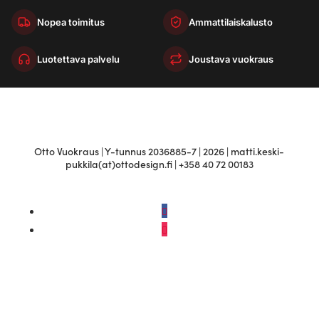
Nopea toimitus
Ammattilaiskalusto
Luotettava palvelu
Joustava vuokraus
Otto Vuokraus | Y-tunnus 2036885-7 | 2026 | matti.keski-
pukkila(at)ottodesign.fi | +358 40 72 00183