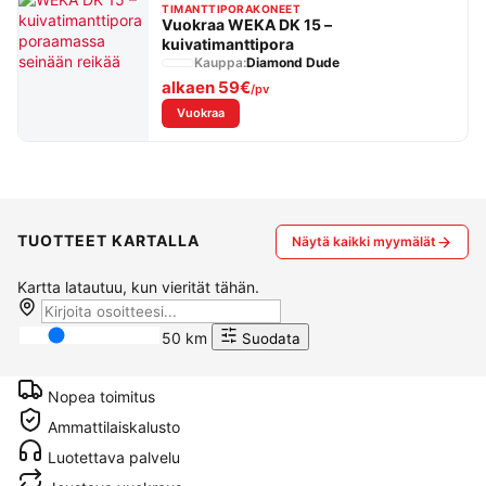
TIMANTTIPORAKONEET
Vuokraa WEKA DK 15 –
kuivatimanttipora
Kauppa:
Diamond Dude
alkaen
59€
/pv
: Vuokraa WEKA DK 15 – kuivatimanttipora
Vuokraa
TUOTTEET KARTALLA
Näytä kaikki myymälät
Kartta latautuu, kun vierität tähän.
50 km
Suodata
Nopea toimitus
Ammattilaiskalusto
Luotettava palvelu