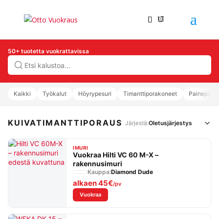
50+ tuotetta vuokrattavissa
Hae
Kaikki
Työkalut
Höyrypesuri
Timanttiporakoneet
Painepesur
KUIVATIMANTTIPORAUS
Järjestä:
IMURI
Vuokraa Hilti VC 60 M-X –
rakennusimuri
Kauppa:
Diamond Dude
alkaen
45€
/pv
: Vuokraa Hilti VC 60 M-X – rakennusimuri
Vuokraa