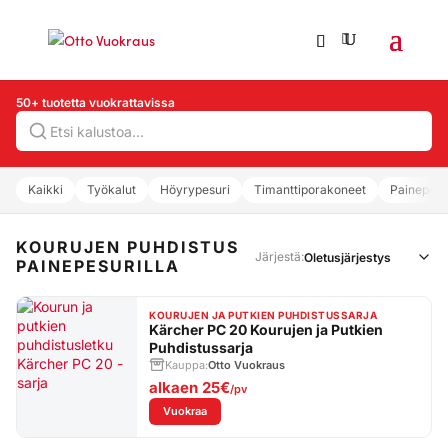
50+ tuotetta vuokrattavissa
Hae
Kaikki
Työkalut
Höyrypesuri
Timanttiporakoneet
Painepesu
KOURUJEN PUHDISTUS
Järjestä:
PAINEPESURILLA
KOURUJEN JA PUTKIEN PUHDISTUSSARJA
Kärcher PC 20 Kourujen ja Putkien
Puhdistussarja
Kauppa:
Otto Vuokraus
alkaen
25€
/pv
: Kärcher PC 20 Kourujen ja Putkien Puhdistu
Vuokraa