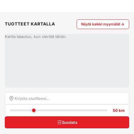
TUOTTEET KARTALLA
Näytä kaikki myymälät
Kartta latautuu, kun vierität tähän.
50 km
Suodata