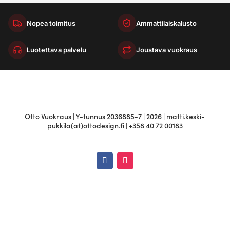
Nopea toimitus
Ammattilaiskalusto
Luotettava palvelu
Joustava vuokraus
Otto Vuokraus | Y-tunnus 2036885-7 | 2026 | matti.keski-
pukkila(at)ottodesign.fi | +358 40 72 00183