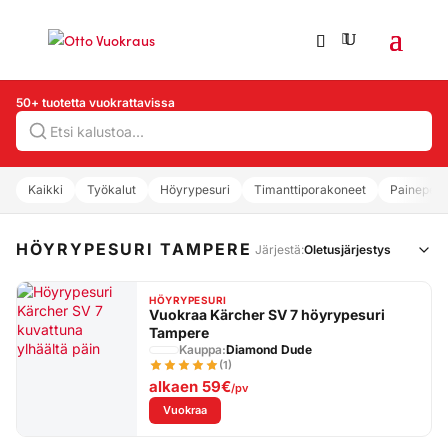
50+ tuotetta vuokrattavissa
Hae
Kaikki
Työkalut
Höyrypesuri
Timanttiporakoneet
Painepesu
HÖYRYPESURI TAMPERE
Järjestä:
HÖYRYPESURI
Vuokraa Kärcher SV 7 höyrypesuri
Tampere
Kauppa:
Diamond Dude
(1)
alkaen
59€
/pv
: Vuokraa Kärcher SV 7 höyrypesuri Tampere
Vuokraa