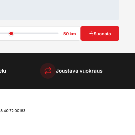
50 km
Suodata
elu
Joustava vuokraus
58 40 72 00183