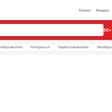
Etusivu
Kauppa
50+ 
nttiporakoneet
Painepesurit
Tapahtumakalusteet
Tekstiilipe