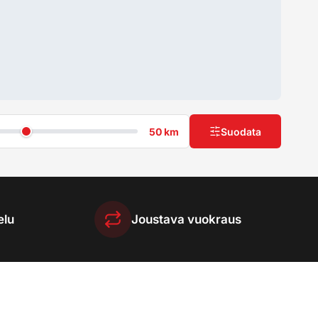
50 km
Suodata
elu
Joustava vuokraus