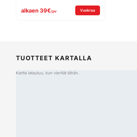
alkaen
39€
: Vuokraa Senco hiljain
Vuokraa
/pv
TUOTTEET KARTALLA
Kartta latautuu, kun vierität tähän.