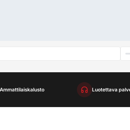
Ammattilaiskalusto
Luotettava palv