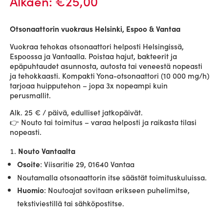
Alkaen:
€
25,00
Otsonaattorin vuokraus Helsinki, Espoo & Vantaa
Vuokraa tehokas otsonaattori helposti Helsingissä,
Espoossa ja Vantaalla. Poistaa hajut, bakteerit ja
epäpuhtaudet asunnosta, autosta tai veneestä nopeasti
ja tehokkaasti. Kompakti Yona-otsonaattori (10 000 mg/h)
tarjoaa huipputehon – jopa 3x nopeampi kuin
perusmallit.
Alk. 25 € / päivä, edulliset jatkopäivät.
👉 Nouto tai toimitus – varaa helposti ja raikasta tilasi
nopeasti.
Nouto Vantaalta
: Viisaritie 29, 01640 Vantaa
Osoite
Noutamalla otsonaattorin itse säästät toimituskuluissa.
: Noutoajat sovitaan erikseen puhelimitse,
Huomio
tekstiviestillä tai sähköpostitse.