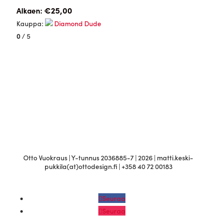
€
25,00
Alkaen:
Kauppa:
Diamond Dude
0
/ 5
Otto Vuokraus | Y-tunnus 2036885-7 | 2026 | matti.keski-
pukkila(at)ottodesign.fi | +358 40 72 00183
Seuraa
Seuraa