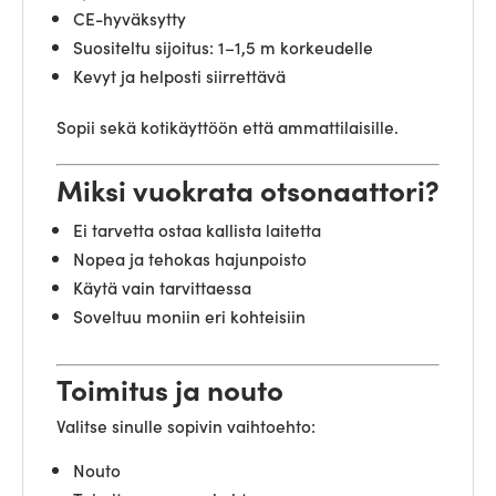
CE-hyväksytty
Suositeltu sijoitus: 1–1,5 m korkeudelle
Kevyt ja helposti siirrettävä
Sopii sekä kotikäyttöön että ammattilaisille.
Miksi vuokrata otsonaattori?
Ei tarvetta ostaa kallista laitetta
Nopea ja tehokas hajunpoisto
Käytä vain tarvittaessa
Soveltuu moniin eri kohteisiin
Toimitus ja nouto
Valitse sinulle sopivin vaihtoehto:
Nouto