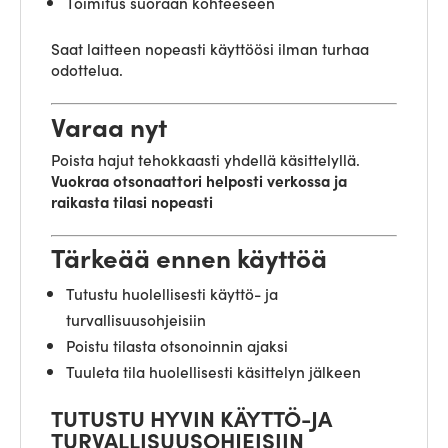
Toimitus suoraan kohteeseen
Saat laitteen nopeasti käyttöösi ilman turhaa
odottelua.
Varaa nyt
Poista hajut tehokkaasti yhdellä käsittelyllä.
Vuokraa otsonaattori helposti verkossa ja
raikasta tilasi nopeasti
Tärkeää ennen käyttöä
Tutustu huolellisesti käyttö- ja
turvallisuusohjeisiin
Poistu tilasta otsonoinnin ajaksi
Tuuleta tila huolellisesti käsittelyn jälkeen
TUTUSTU HYVIN KÄYTTÖ-JA
TURVALLISUUSOHJEISIIN