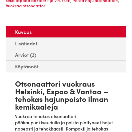
sekä tappaa bakteerit ja virukset!
,
Poista haju otsonaattori
,
Vuokraa otsonaattori
Kuvaus
Lisätiedot
Arviot (3)
Käytännöt
Otsonaattori vuokraus
Helsinki, Espoo & Vantaa –
tehokas hajunpoisto ilman
kemikaaleja
Vuokraa tehokas otsonaattori
pääkaupunkiseudulla ja poista pinttyneet hajut
nopeasti ja tehokkaasti. Kompakti ja tehokas