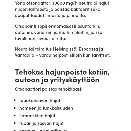
Yona otsonaattori 10000 mg/h neutraloi hajut
niiden lähteestä ja poistaa bakteerit sekä
epäpuhtaudet ilmasta ja pinnoilta.
Otsonointi sopii erinomaisesti asuntoihin,
autoihin, veneisiin ja muihin tiloihin, joissa
tavallinen siivous ei riitä.
Nouto tai toimitus Helsingissä, Espoossa ja
Vantaalla – varaa helposti silloin kun tarvitset.
Tehokas hajunpoisto kotiin,
autoon ja yrityskäyttöön
Otsonaattori poistaa tehokkaasti:
tupakansavun hajut
homeen ja tunkkaisuuden
lemmikkien hajut
ruoan ja rasvan hajut
kosteus- ja kellarihajut