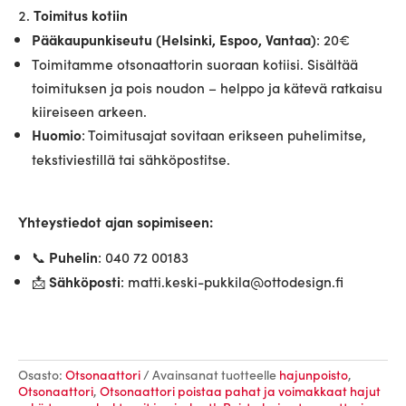
Toimitus kotiin
: 20€
Pääkaupunkiseutu (Helsinki, Espoo, Vantaa)
Toimitamme otsonaattorin suoraan kotiisi. Sisältää
toimituksen ja pois noudon – helppo ja kätevä ratkaisu
kiireiseen arkeen.
: Toimitusajat sovitaan erikseen puhelimitse,
Huomio
tekstiviestillä tai sähköpostitse.
Yhteystiedot ajan sopimiseen:
📞
: 040 72 00183
Puhelin
📩
: matti.keski-pukkila@ottodesign.fi
Sähköposti
Osasto:
Otsonaattori
Avainsanat tuotteelle
hajunpoisto
,
Otsonaattori
,
Otsonaattori poistaa pahat ja voimakkaat hajut