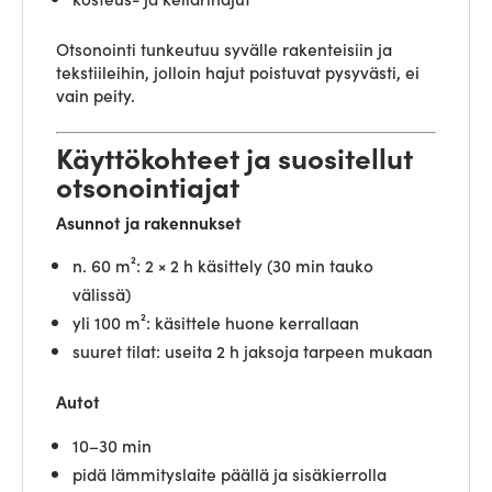
Otsonointi tunkeutuu syvälle rakenteisiin ja
tekstiileihin, jolloin hajut poistuvat pysyvästi, ei
vain peity.
Käyttökohteet ja suositellut
otsonointiajat
Asunnot ja rakennukset
n. 60 m²: 2 × 2 h käsittely (30 min tauko
välissä)
yli 100 m²: käsittele huone kerrallaan
suuret tilat: useita 2 h jaksoja tarpeen mukaan
Autot
10–30 min
pidä lämmityslaite päällä ja sisäkierrolla