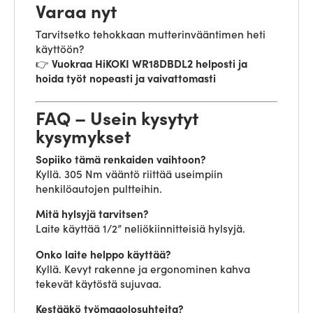
Varaa nyt
Tarvitsetko tehokkaan mutterinvääntimen heti
käyttöön?
👉
Vuokraa HiKOKI WR18DBDL2 helposti ja
hoida työt nopeasti ja vaivattomasti
FAQ – Usein kysytyt
kysymykset
Sopiiko tämä renkaiden vaihtoon?
Kyllä. 305 Nm vääntö riittää useimpiin
henkilöautojen pultteihin.
Mitä hylsyjä tarvitsen?
Laite käyttää 1/2” neliökiinnitteisiä hylsyjä.
Onko laite helppo käyttää?
Kyllä. Kevyt rakenne ja ergonominen kahva
tekevät käytöstä sujuvaa.
Kestääkö työmaaolosuhteita?