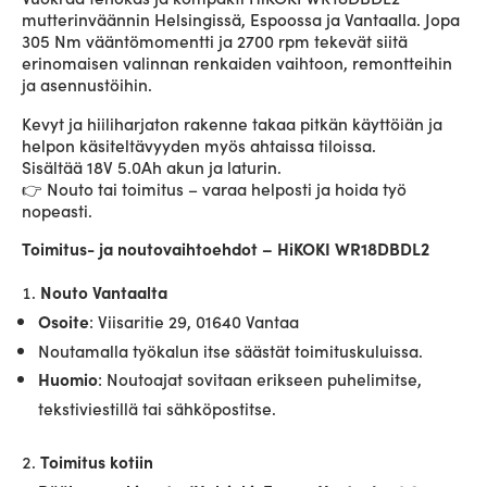
mutterinväännin Helsingissä, Espoossa ja Vantaalla. Jopa
305 Nm vääntömomentti ja 2700 rpm tekevät siitä
erinomaisen valinnan renkaiden vaihtoon, remontteihin
ja asennustöihin.
Kevyt ja hiiliharjaton rakenne takaa pitkän käyttöiän ja
helpon käsiteltävyyden myös ahtaissa tiloissa.
Sisältää 18V 5.0Ah akun ja laturin.
👉 Nouto tai toimitus – varaa helposti ja hoida työ
nopeasti.
Toimitus- ja noutovaihtoehdot – HiKOKI WR18DBDL2
Nouto Vantaalta
: Viisaritie 29, 01640 Vantaa
Osoite
Noutamalla työkalun itse säästät toimituskuluissa.
: Noutoajat sovitaan erikseen puhelimitse,
Huomio
tekstiviestillä tai sähköpostitse.
Toimitus kotiin