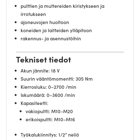
pulttien ja muttereiden kiristykseen ja
irrotukseen
ajoneuvojen huoltoon
koneiden ja laitteiden ylläpitoon
rakennus- ja asennustöihin
Tekniset tiedot
Akun jännite: 18 V
Suurin vääntömomentti: 305 Nm
Kierrosluku: 0–2700 /min
Iskumäärä: 0–3600 /min
Kapasiteetti:
vakiopultti: M10–M20
erikoispultti: M10–M16
Työkalukiinnitys: 1/2” neliö