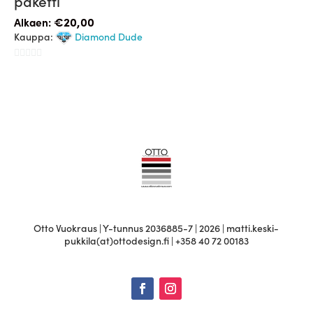
paketti
0
€
20,00
/
Alkaen:
5
Kauppa:
Diamond Dude
0
/
5
Otto Vuokraus | Y-tunnus 2036885-7 | 2026 | matti.keski-
pukkila(at)ottodesign.fi | +358 40 72 00183