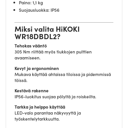
Paino: 1,1 kg
Suojausluokka: IP56
Miksi valita HiKOKI
WR18DBDL2?
Tehokas vääntö
305 Nm riittää myös tiukkojen pulttien
avaamiseen.
Kevyt ja ergonominen
Mukava käyttää ahtaissa tiloissa ja pidemmissä
töissä.
Kestävä rakenne
IP56-luokitus suojaa pölyltä ja roiskeilta.
Tarkka ja helppo käyttää
LED-valo parantaa näkyvyyttä ja
työskentelytarkkuutta.