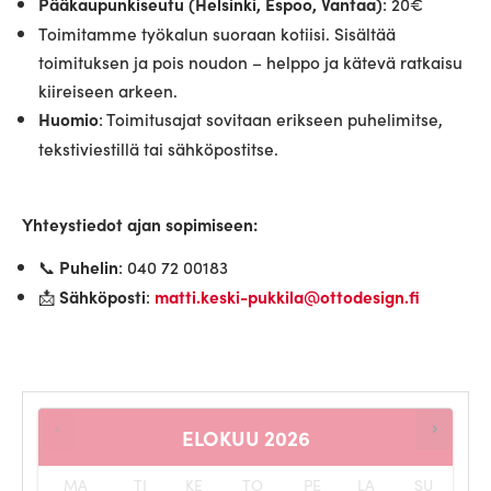
: 20€
Pääkaupunkiseutu (Helsinki, Espoo, Vantaa)
Toimitamme työkalun suoraan kotiisi. Sisältää
toimituksen ja pois noudon – helppo ja kätevä ratkaisu
kiireiseen arkeen.
: Toimitusajat sovitaan erikseen puhelimitse,
Huomio
tekstiviestillä tai sähköpostitse.
Yhteystiedot ajan sopimiseen:
📞
: 040 72 00183
Puhelin
📩
:
Sähköposti
matti.keski-pukkila@ottodesign.fi
ELOKUU
2026
MA
TI
KE
TO
PE
LA
SU