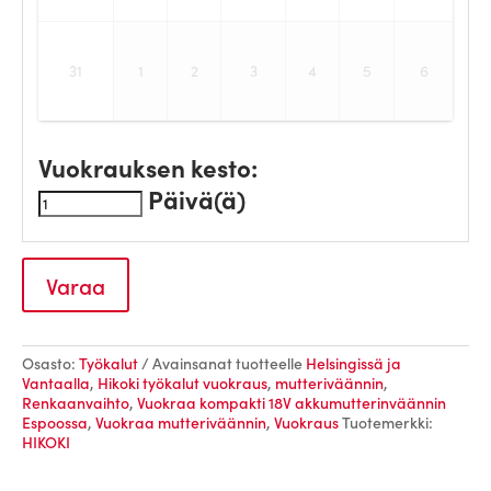
31
1
2
3
4
5
6
Vuokrauksen kesto:
Päivä(ä)
Varaa
Osasto:
Työkalut
Avainsanat tuotteelle
Helsingissä ja
Vantaalla
,
Hikoki työkalut vuokraus
,
mutteriväännin
,
Renkaanvaihto
,
Vuokraa kompakti 18V akkumutterinväännin
Espoossa
,
Vuokraa mutteriväännin
,
Vuokraus
Tuotemerkki:
HIKOKI