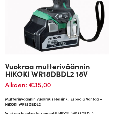
Vuokraa mutteriväännin
HiKOKI WR18DBDL2 18V
Alkaen:
€
35,00
Mutterinväännin vuokraus Helsinki, Espoo & Vantaa –
HiKOKI WR18DBDL2
Vuokraa tehokas ja kompakti HiKOKI WR18DBDL2