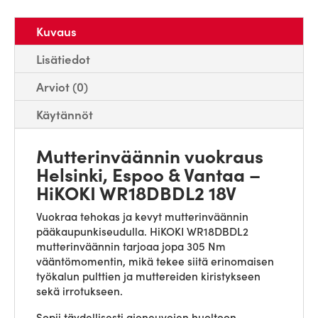
Kuvaus
Lisätiedot
Arviot (0)
Käytännöt
Mutterinväännin vuokraus
Helsinki, Espoo & Vantaa –
HiKOKI WR18DBDL2 18V
Vuokraa tehokas ja kevyt mutterinväännin
pääkaupunkiseudulla. HiKOKI WR18DBDL2
mutterinväännin tarjoaa jopa 305 Nm
vääntömomentin, mikä tekee siitä erinomaisen
työkalun pulttien ja muttereiden kiristykseen
sekä irrotukseen.
Sopii täydellisesti ajoneuvojen huoltoon,