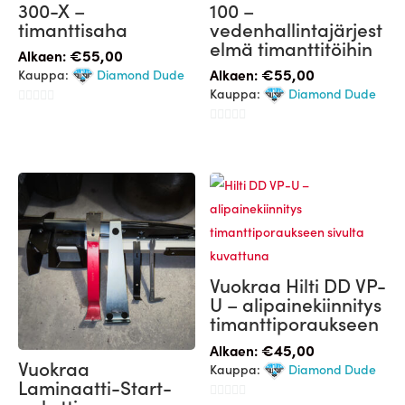
300-X –
100 –
timanttisaha
vedenhallintajärjest
elmä timanttitöihin
€
55,00
Alkaen:
€
55,00
Kauppa:
Diamond Dude
Alkaen:
Kauppa:
Diamond Dude
0
0
/
/
5
5
Vuokraa Hilti DD VP-
U – alipainekiinnitys
timanttiporaukseen
€
45,00
Alkaen:
Vuokraa
Kauppa:
Diamond Dude
Laminaatti-Start-