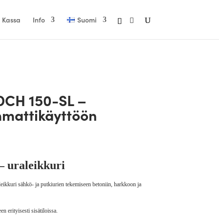
Kassa
Info
Suomi
 DCH 150-SL –
mmattikäyttöön
– uraleikkuri
ikkuri sähkö- ja putkiurien tekemiseen betoniin, harkkoon ja
en erityisesti sisätiloissa.