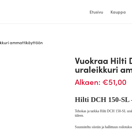
Etusivu
Kauppa
ikkuri ammattikäyttöön
Vuokraa Hilti
uraleikkuri a
Alkaen:
€
51,00
Hilti DCH 150-SL 
Tehokas ja tarkka Hilti DCH 150-SL urale
tiileen.
Suunniteltu siistiin ja hallittuun roilotukse