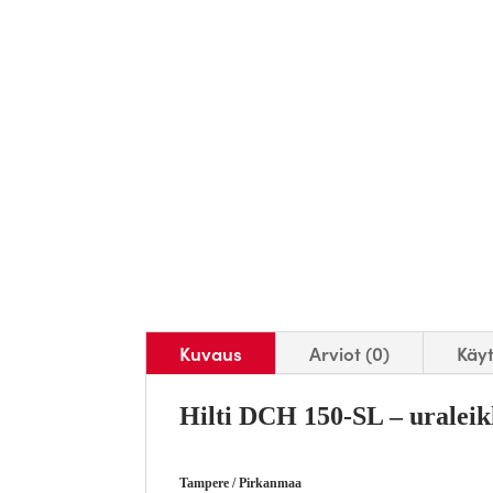
Kuvaus
Arviot (0)
Käy
Hilti DCH 150-SL – uraleik
Tampere / Pirkanmaa