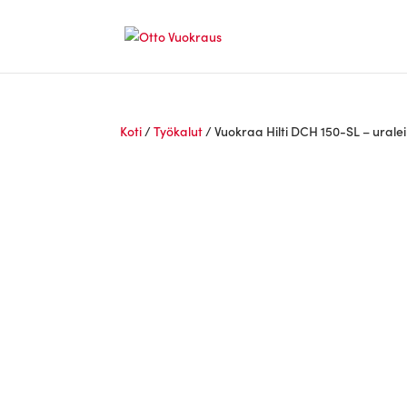
Koti
/
Työkalut
/ Vuokraa Hilti DCH 150-SL – urale