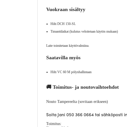
Vuokraan sisältyy
Hilti DCH 150-SL
Timanttilaikat (kulutus veloitetaan käytön mukaan)
Laite toimitetaan käyttövalmiina.
Saatavilla myös
Hilti VC 60 M pölynhallintaan
🚚 Toimitus- ja noutovaihtoehdot
Nouto Tampereelta (sovitaan erikseen)
Soita Jani 050 366 0664 tai sähköposti
Toimitus: