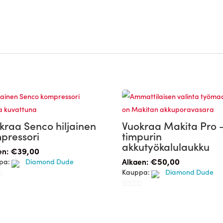
kraa Senco hiljainen
Vuokraa Makita Pro 
pressori
timpurin
akkutyökalulaukku
€
39,00
en:
€
50,00
pa:
Diamond Dude
Alkaen:
Kauppa:
Diamond Dude
0
/
5