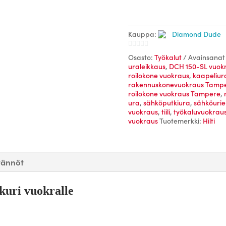
Kauppa:
Diamond Dude
0
Osasto:
Työkalut
Avainsanat 
uraleikkaus
,
DCH 150-SL vuok
/
roilokone vuokraus
,
kaapeliur
5
rakennuskonevuokraus Tamp
roilokone vuokraus Tampere
,
ura
,
sähköputkiura
,
sähköurie
vuokraus
,
tiili
,
työkaluvuokrau
vuokraus
Tuotemerkki:
Hilti
tännöt
kuri vuokralle