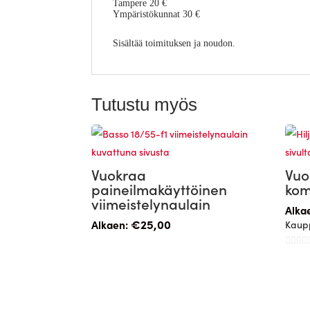
Tampere 20 €
Ympäristökunnat 30 €
Sisältää toimituksen ja noudon.
Tutustu myös
Vuokraa
Vuo
paineilmakäyttöinen
kom
viimeistelynaulain
Alka
€
25,00
Alkaen:
Kaup
0
/
5