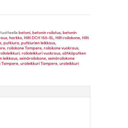
tuotteelle
betoni
,
betonin roilotus
,
betonin
raus
,
harkko
,
Hilti DCH 150-SL
,
Hilti roilokone
,
Hilti
a
,
putkiura
,
putkiurien leikkaus
,
ere
,
roilokone Tampere
,
roilokone vuokraus
,
roiloleikkuri
,
roiloleikkuri vuokraus
,
sähköputken
n leikkaus
,
seinäroilokone
,
seinäroilokone
s Tampere
,
uraleikkuri Tampere
,
uraleikkuri