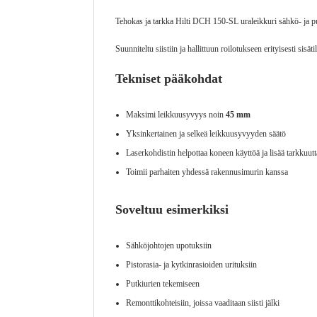
Tehokas ja tarkka Hilti DCH 150-SL uraleikkuri sähkö- ja put
Suunniteltu siistiin ja hallittuun roilotukseen erityisesti sisäti
Tekniset pääkohdat
Maksimi leikkuusyvyys noin
45 mm
Yksinkertainen ja selkeä leikkuusyvyyden säätö
Laserkohdistin helpottaa koneen käyttöä ja lisää tarkkuutt
Toimii parhaiten yhdessä rakennusimurin kanssa
Soveltuu esimerkiksi
Sähköjohtojen upotuksiin
Pistorasia- ja kytkinrasioiden urituksiin
Putkiurien tekemiseen
Remonttikohteisiin, joissa vaaditaan siisti jälki