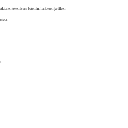
kiurien tekemiseen betoniin, harkkoon ja tiileen.
loissa.
a