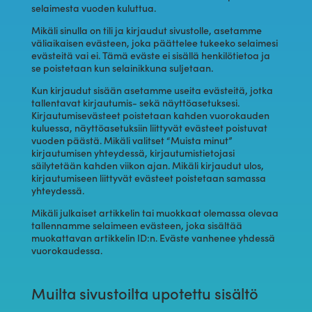
selaimesta vuoden kuluttua.
Mikäli sinulla on tili ja kirjaudut sivustolle, asetamme
väliaikaisen evästeen, joka päättelee tukeeko selaimesi
evästeitä vai ei. Tämä eväste ei sisällä henkilötietoa ja
se poistetaan kun selainikkuna suljetaan.
Kun kirjaudut sisään asetamme useita evästeitä, jotka
tallentavat kirjautumis- sekä näyttöasetuksesi.
Kirjautumisevästeet poistetaan kahden vuorokauden
kuluessa, näyttöasetuksiin liittyvät evästeet poistuvat
vuoden päästä. Mikäli valitset “Muista minut”
kirjautumisen yhteydessä, kirjautumistietojasi
säilytetään kahden viikon ajan. Mikäli kirjaudut ulos,
kirjautumiseen liittyvät evästeet poistetaan samassa
yhteydessä.
Mikäli julkaiset artikkelin tai muokkaat olemassa olevaa
tallennamme selaimeen evästeen, joka sisältää
muokattavan artikkelin ID:n. Eväste vanhenee yhdessä
vuorokaudessa.
Muilta sivustoilta upotettu sisältö