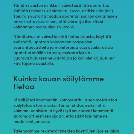
Tämän sivuston artikkelit voivat sisältää upotettua
sisältöä (esimerkiksi videoita, kuvia, artikkeleita jne.).
Toisilta sivustoilta tuodun upotetun sisällön avaaminen
on verrattavissa siihen, että vierailija itse kävisi
kolmannen osapuolen sivustolla.
Nämä sivustot voivat kerätä tietoa sinusta, käyttää
evästeitä, upottaa kolmannen osapuolen
seurantaevästeitä ja monitoroida vuorovaikutustasi
upotetun sisällön kanssa, mukaan lukien
vuorovaikutuksen seuranta jos ja kun olet kirjautunut
käyttäjänä sivustolle.
Kuinka kauan säilytämme
tietoa
Mikäli jätät kommentin, kommenttia ja sen metatietoa
säilytetään toistaiseksi. Tämä tehdään siksi, että
voimme tunnistaa ja hyväksyä seuraavat kommentit
automaattisesti sen sijaan, että säilyttäisimme ne
moderointijonossa.
Tallennamme rekisteröityneiden käyttäjien (jos sellaisia