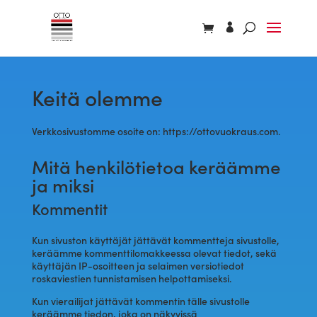
​Keitä olemme
Verkkosivustomme osoite on: https://ottovuokraus.com.
Mitä henkilötietoa keräämme
ja miksi
Kommentit
Kun sivuston käyttäjät jättävät kommentteja sivustolle,
keräämme kommenttilomakkeessa olevat tiedot, sekä
käyttäjän IP-osoitteen ja selaimen versiotiedot
roskaviestien tunnistamisen helpottamiseksi.
Kun vierailijat jättävät kommentin tälle sivustolle
keräämme tiedon, joka on näkyvissä