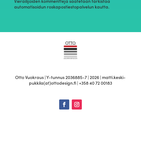
Vierailijoiden kommentteja saatetaan tarkistaa
automatisoidun roskapostiestopalvelun kautta.
Otto Vuokraus | Y-tunnus 2036885-7 | 2026 | matti.keski-
pukkila(at)ottodesign.fi | +358 40 72 00183