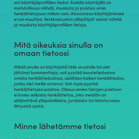
on) käyttäjäprofiilien tiedot. Kaikilla käyttäjillä on
mahdollisuus nähdä, muokata ja poistaa omia
henkilötietojaan milloin vain. Ainoastaan käyttäjänimeä
ei voi muuttaa. Verkkosivuston ylläpitäjät voivat nähdä
ja muokata käyttäjäprofiilien tietoja.
Mitä oikeuksia sinulla on
omaan tietoosi
Mikäli sinulla on käyttäjätili tälle sivustolle tai olet
jättänyt kommentteja, voit pyytää koostetiedostoa
omista henkilötiedoistasi, sisältäen kaiken henkilötiedon,
jonka olet meille antanut. Voit myös pyytää
henkilötietojesi poistoa. Oikeus omien tietojen poistoon
ei koske sellaista henkilötietoa, joka meidän on
säilytettävä ylläpidollisista, juridisista tai tietoturvaan
liittyvistä syistä.
Minne lähetämme tietosi